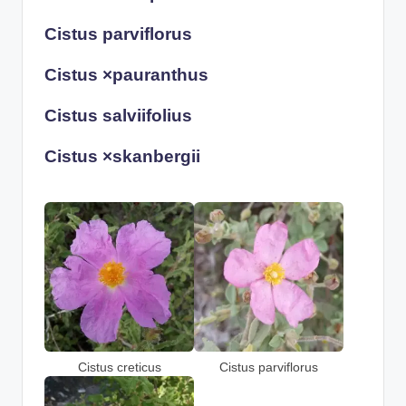
Cistus parviflorus
Cistus ×pauranthus
Cistus salviifolius
Cistus ×skanbergii
Cistus creticus
Cistus parviflorus