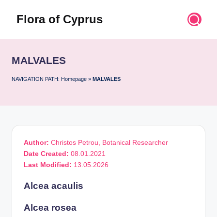
Flora of Cyprus
Skip
to
Discover
content
the
Flora
MALVALES
of
Cyprus
NAVIGATION PATH:
Homepage
»
MALVALES
Author:
Christos Petrou, Botanical Researcher
Date Created:
08.01.2021
Last Modified:
13.05.2026
Alcea acaulis
Alcea rosea