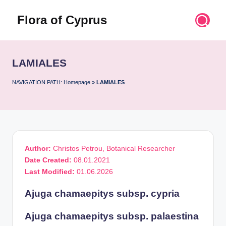
Flora of Cyprus
Skip
to
Discover
content
the
Flora
LAMIALES
of
Cyprus
NAVIGATION PATH:
Homepage
»
LAMIALES
Author:
Christos Petrou, Botanical Researcher
Date Created:
08.01.2021
Last Modified:
01.06.2026
Ajuga chamaepitys subsp. cypria
Ajuga chamaepitys subsp. palaestina