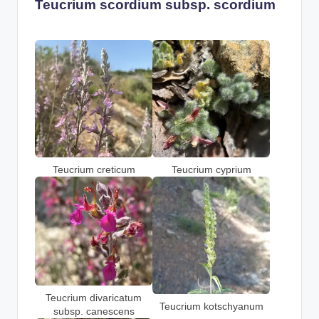
Teucrium scordium subsp. scordium
Teucrium creticum
Teucrium cyprium
Teucrium divaricatum
Teucrium kotschyanum
subsp. canescens