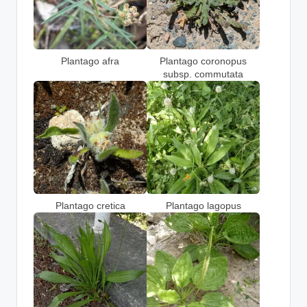
Plantago afra
Plantago coronopus
subsp. commutata
Plantago cretica
Plantago lagopus